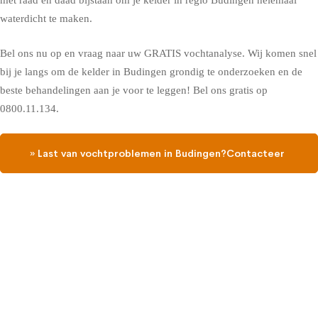
met raad en daad bijstaan om je kelder in regio Budingen helemaal
waterdicht te maken.
Bel ons nu op en vraag naar uw GRATIS vochtanalyse. Wij komen snel
bij je langs om de kelder in Budingen grondig te onderzoeken en de
beste behandelingen aan je voor te leggen! Bel ons gratis op
0800.11.134.
» Last van vochtproblemen in Budingen?Contacteer
ons, vraag een gratis vochtdiagnose