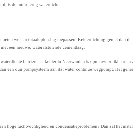
rd, is de muur terug waterdicht.
 moeten we een totaaloplossing toepassen. Kelderdichting geniet dan de
n met een nieuwe, waterafstotende cementlaag.
aterdichte barrière. Je kelder in Neerwinden is opnieuw bruikbaar en zi
n dan een dun pompsysteem aan dat water continue wegpompt. Het geheel
n een hoge luchtvochtigheid en condensatieproblemen? Dan zal het instal