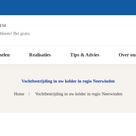
134
bleem? Bel gratis
nelen
Realisaties
Tips & Advies
Over on
Vochtbestrijding in uw kelder in regio Neerwinden
Home
Vochtbestrijding in uw kelder in regio Neerwinden