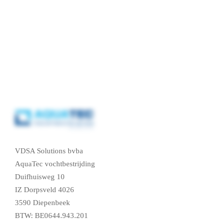
Contacteer ons, vraag een gratis vochtdiagnose
VDSA Solutions bvba
AquaTec vochtbestrijding
Duifhuisweg 10
IZ Dorpsveld 4026
3590 Diepenbeek
BTW: BE0644.943.201