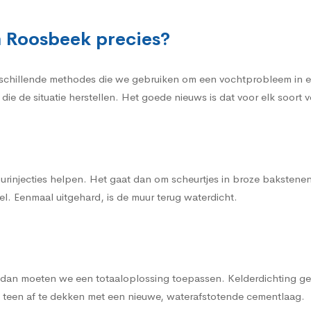
n Roosbeek precies?
rschillende methodes die we gebruiken om een vochtprobleem in ee
die de situatie herstellen. Het goede nieuws is dat voor elk soor
urinjecties helpen. Het gaat dan om scheurtjes in broze bakstene
l. Eenmaal uitgehard, is de muur terug waterdicht.
, dan moeten we een totaaloplossing toepassen. Kelderdichting gen
 teen af te dekken met een nieuwe, waterafstotende cementlaag.