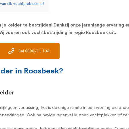
 van elk vochtprobleem af
 je kelder te bestrijden! Dankzij onze jarenlange ervaring 
ij voeren ook vochtbestrijding in regio Roosbeek uit.
Bel 0800/11.134
lder in Roosbeek?
elder
rlijk geen verrassing, het is de enige ruimte in een woning die on
nnendringen. Ook na hevige regenval kunnen vochtplekken of zelf
oos zijn geworden, hebben vaker vochtbestrijding nodig. Er bevi