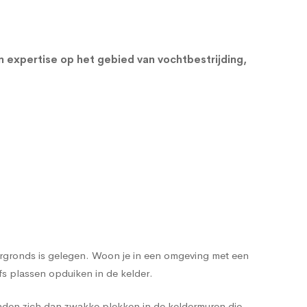
en expertise op het gebied van vochtbestrijding,
dergronds is gelegen. Woon je in een omgeving met een
s plassen opduiken in de kelder.
nden zich dan zwakke plekken in de keldermuren die