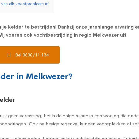
r van elk vochtprobleem af
 je kelder te bestrijden! Dankzij onze jarenlange ervaring 
ij voeren ook vochtbestrijding in regio Melkwezer uit.
Bel 0800/11.134
lder in Melkwezer?
elder
rlijk geen verrassing, het is de enige ruimte in een woning die on
nnendringen. Ook na hevige regenval kunnen vochtplekken of zelf
oos zijn geworden, hebben vaker vochtbestrijding nodig. Er bevi