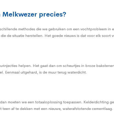
n Melkwezer precies?
rschillende methodes die we gebruiken om een vochtprobleem in een
die de situatie herstellen. Het goede nieuws is dat voor elk soor
urinjecties helpen. Het gaat dan om scheurtjes in broze bakstene
l. Eenmaal uitgehard, is de muur terug waterdicht.
, dan moeten we een totaaloplossing toepassen. Kelderdichting gen
t teen af te dekken met een nieuwe, waterafstotende cementlaag.