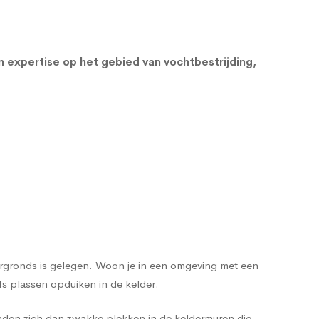
en expertise op het gebied van vochtbestrijding,
dergronds is gelegen. Woon je in een omgeving met een
s plassen opduiken in de kelder.
nden zich dan zwakke plekken in de keldermuren die