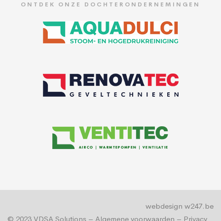
ONTDEK ONZE DOCHTERONDERNEMINGEN
webdesign w247.be
© 2023
VDSA Solutions
–
Algemene voorwaarden
–
Privacy