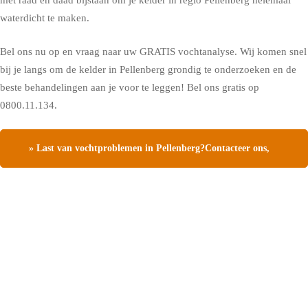
met raad en daad bijstaan om je kelder in regio Pellenberg helemaal
waterdicht te maken.
Bel ons nu op en vraag naar uw GRATIS vochtanalyse. Wij komen snel
bij je langs om de kelder in Pellenberg grondig te onderzoeken en de
beste behandelingen aan je voor te leggen! Bel ons gratis op
0800.11.134.
» Last van vochtproblemen in Pellenberg?Contacteer ons,
vraag een gratis vochtdiagnose