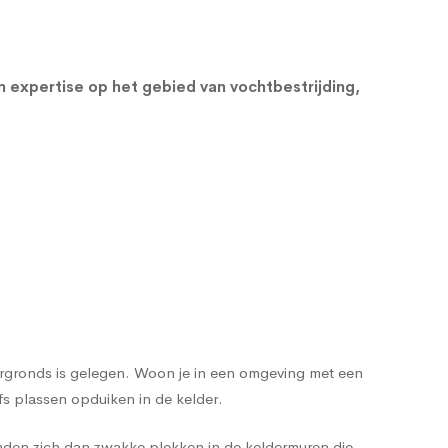
en expertise op het gebied van vochtbestrijding,
dergronds is gelegen. Woon je in een omgeving met een
s plassen opduiken in de kelder.
nden zich dan zwakke plekken in de keldermuren die