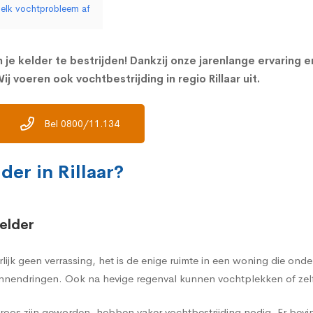
n elk vochtprobleem af
 je kelder te bestrijden! Dankzij onze jarenlange ervaring 
 voeren ook vochtbestrijding in regio Rillaar uit.
Bel 0800/11.134
der in Rillaar?
elder
rlijk geen verrassing, het is de enige ruimte in een woning die on
nnendringen. Ook na hevige regenval kunnen vochtplekken of zelf
oos zijn geworden, hebben vaker vochtbestrijding nodig. Er bevi