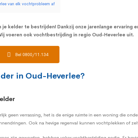
rlee van elk vochtprobleem af
 je kelder te bestrijden! Dankzij onze jarenlange ervaring 
ij voeren ook vochtbestrijding in regio Oud-Heverlee uit.
Bel 0800/11.134
lder in Oud-Heverlee?
elder
rlijk geen verrassing, het is de enige ruimte in een woning die on
nnendringen. Ook na hevige regenval kunnen vochtplekken of zelf
oos zijn geworden, hebben vaker vochtbestrijding nodig. Er bevi