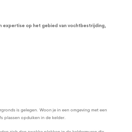
en expertise op het gebied van vochtbestrijding,
dergronds is gelegen. Woon je in een omgeving met een
s plassen opduiken in de kelder.
nden zich dan zwakke plekken in de keldermuren die