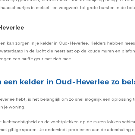
 haarscheurtjes in metsel- en voegwerk tot grote barsten in de be
Heverlee
en kan zorgen in je kelder in Oud-Heverlee. Kelders hebben meesta
el waterdamp in de lucht die neerslaat op de koude muren en plafo
engen een muffe geur met zich mee.
n een kelder in Oud-Heverlee zo bel
everlee hebt, is het belangrijk om zo snel mogelijk een oplossing
an je woning.
e luchtvochtigheid en de vochtplekken op de muren lokken schimme
et giftige sporen. Je ondervindt problemen aan de ademhaling e