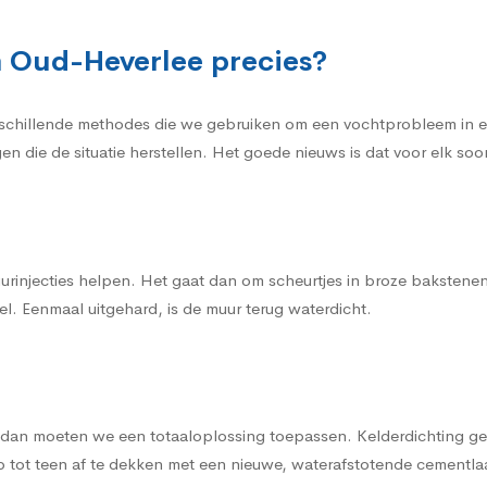
n Oud-Heverlee precies?
rschillende methodes die we gebruiken om een vochtprobleem in ee
gen die de situatie herstellen. Het goede nieuws is dat voor elk s
urinjecties helpen. Het gaat dan om scheurtjes in broze bakstene
l. Eenmaal uitgehard, is de muur terug waterdicht.
, dan moeten we een totaaloplossing toepassen. Kelderdichting gen
 tot teen af te dekken met een nieuwe, waterafstotende cementla