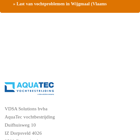
» Last van vochtproblemen in Wijgmaal (Vlaams
Brabant)?Contacteer ons, vraag een gratis vochtdiagnose
VDSA Solutions bvba
AquaTec vochtbestrijding
Duifhuisweg 10
IZ Dorpsveld 4026