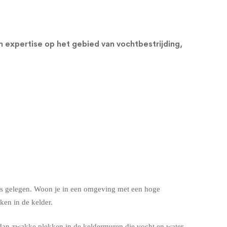
en expertise op het gebied van vochtbestrijding,
s is gelegen. Woon je in een omgeving met een hoge
en in de kelder.
dan zwakke plekken in de keldermuren die vocht en water