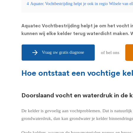
4
Aquatec Vochtbestrijding helpt je ook in regio Wilsele van e
Aquatec Vochtbestrijding helpt je om het vocht in
kunnen wij elke kelder terug waterdicht maken. Wi
Vraag uw gratis diagnose
of bel ons
Hoe ontstaat een vochtige kel
Doorslaand vocht en waterdruk in de k
De kelder is gevoelig aan vochtproblemen. Dat is natuurlij
grondwaterdruk, dan kan grondwater je kelder binnendringe
Oude kelders, waarvan de bouwmaterialen poreus en broos z