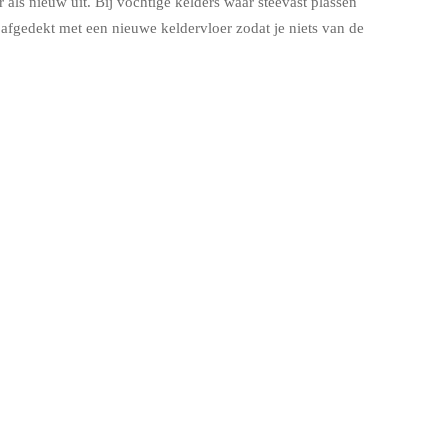
 als nieuw uit. Bij vochtige kelders waar steevast plassen
fgedekt met een nieuwe keldervloer zodat je niets van de