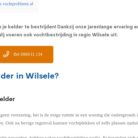
lk vochtprobleem af
 je kelder te bestrijden! Dankzij onze jarenlange ervaring 
j voeren ook vochtbestrijding in regio Wilsele uit.
Bel 0800/11.134
der in Wilsele?
elder
k geen verrassing, het is de enige ruimte in een woning die ondergrond
n. Ook na hevige regenval kunnen vochtplekken of zelfs plassen opduik
ijn geworden, hebben vaker vochtbestrijding nodig. Er bevinden zich 