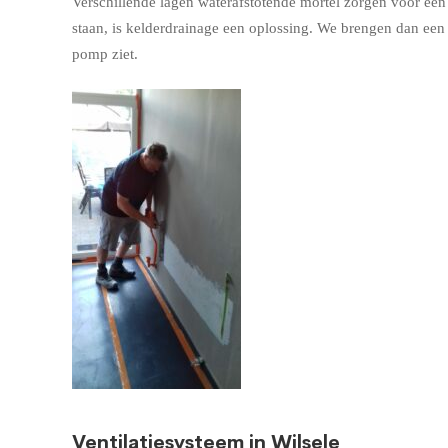
Verschillende lagen waterafstotende mortel zorgen voor een w
staan, is kelderdrainage een oplossing. We brengen dan ee
pomp ziet.
Ventilatiesysteem in Wilsele