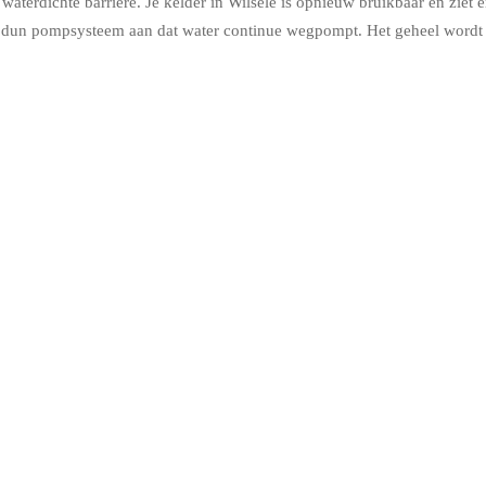
aterdichte barrière. Je kelder in Wilsele is opnieuw bruikbaar en ziet er
n dun pompsysteem aan dat water continue wegpompt. Het geheel wordt a