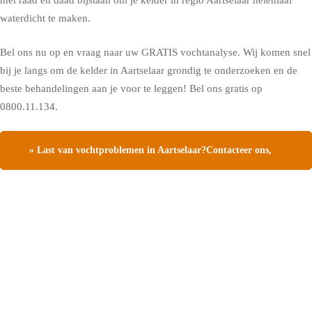
met raad en daad bijstaan om je kelder in regio Aartselaar helemaal
waterdicht te maken.
Bel ons nu op en vraag naar uw GRATIS vochtanalyse. Wij komen snel
bij je langs om de kelder in Aartselaar grondig te onderzoeken en de
beste behandelingen aan je voor te leggen! Bel ons gratis op
0800.11.134.
» Last van vochtproblemen in Aartselaar?Contacteer ons,
vraag een gratis vochtdiagnose