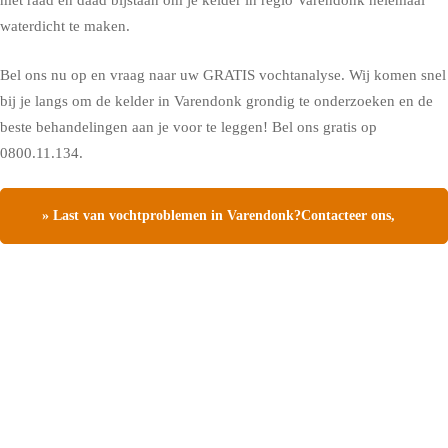
met raad en daad bijstaan om je kelder in regio Varendonk helemaal
waterdicht te maken.
Bel ons nu op en vraag naar uw GRATIS vochtanalyse. Wij komen snel
bij je langs om de kelder in Varendonk grondig te onderzoeken en de
beste behandelingen aan je voor te leggen! Bel ons gratis op
0800.11.134.
» Last van vochtproblemen in Varendonk?Contacteer ons,
vraag een gratis vochtdiagnose