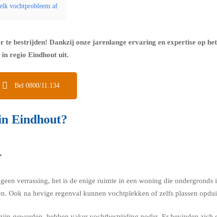
 elk vochtprobleem af
er te bestrijden! Dankzij onze jarenlange ervaring en expertise op he
in regio Eindhout uit.
Bel 0800/11.134
 in Eindhout?
r
k geen verrassing, het is de enige ruimte in een woning die ondergrond
n. Ook na hevige regenval kunnen vochtplekken of zelfs plassen opduik
ijn geworden, hebben vaker vochtbestrijding nodig. Er bevinden zich 