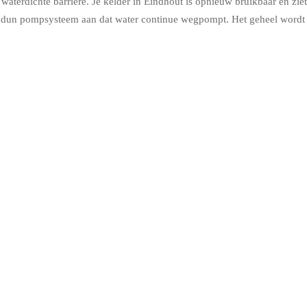
aterdichte barrière. Je kelder in Eindhout is opnieuw bruikbaar en ziet 
n dun pompsysteem aan dat water continue wegpompt. Het geheel wordt a