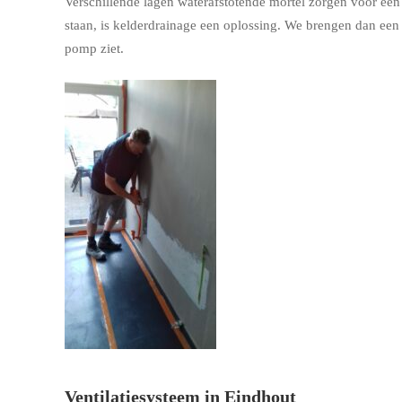
Verschillende lagen waterafstotende mortel zorgen voor een w
staan, is kelderdrainage een oplossing. We brengen dan ee
pomp ziet.
Ventilatiesysteem in Eindhout