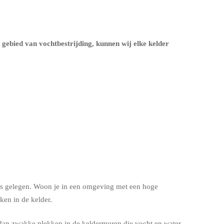
t gebied van vochtbestrijding, kunnen wij elke kelder
s is gelegen. Woon je in een omgeving met een hoge
en in de kelder.
dan zwakke plekken in de keldermuren die vocht en water