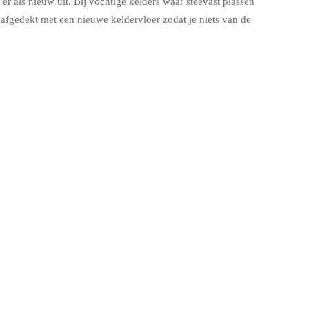
er als nieuw uit. Bij vochtige kelders waar steevast plassen
fgedekt met een nieuwe keldervloer zodat je niets van de