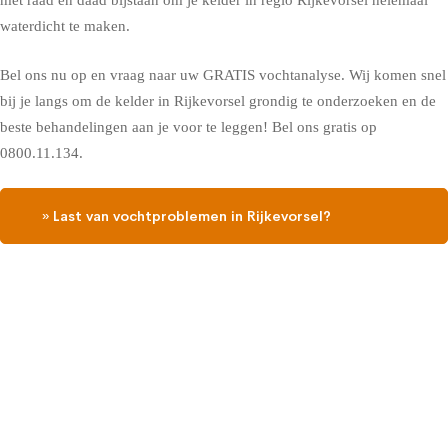
met raad en daad bijstaan om je kelder in regio Rijkevorsel helemaal
waterdicht te maken.
Bel ons nu op en vraag naar uw GRATIS vochtanalyse. Wij komen snel
bij je langs om de kelder in Rijkevorsel grondig te onderzoeken en de
beste behandelingen aan je voor te leggen! Bel ons gratis op
0800.11.134.
» Last van vochtproblemen in Rijkevorsel?
Contacteer ons, vraag een gratis vochtdiagnose