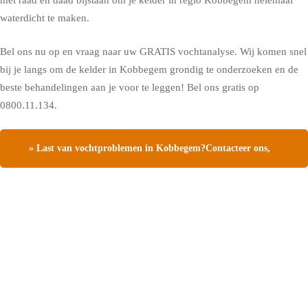
met raad en daad bijstaan om je kelder in regio Kobbegem helemaal
waterdicht te maken.
Bel ons nu op en vraag naar uw GRATIS vochtanalyse. Wij komen snel
bij je langs om de kelder in Kobbegem grondig te onderzoeken en de
beste behandelingen aan je voor te leggen! Bel ons gratis op
0800.11.134.
» Last van vochtproblemen in Kobbegem?Contacteer ons,
vraag een gratis vochtdiagnose