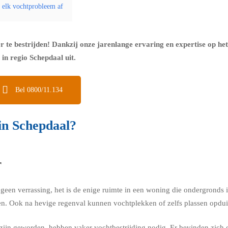
n elk vochtprobleem af
er te bestrijden! Dankzij onze jarenlange ervaring en expertise op he
in regio Schepdaal uit.
Bel 0800/11.134
 in Schepdaal?
r
k geen verrassing, het is de enige ruimte in een woning die ondergrond
n. Ook na hevige regenval kunnen vochtplekken of zelfs plassen opduik
ijn geworden, hebben vaker vochtbestrijding nodig. Er bevinden zich 