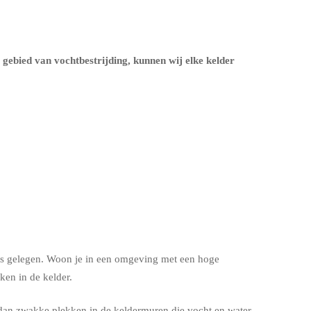
t gebied van vochtbestrijding, kunnen wij elke kelder
s is gelegen. Woon je in een omgeving met een hoge
en in de kelder.
dan zwakke plekken in de keldermuren die vocht en water