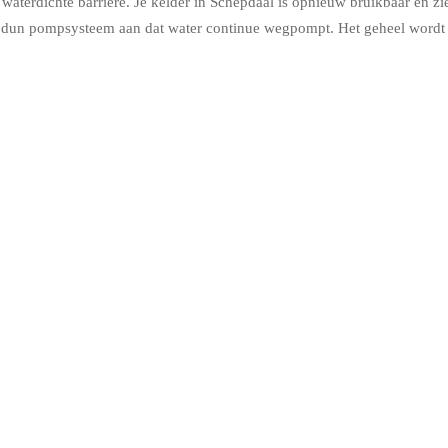
aterdichte barrière. Je kelder in Schepdaal is opnieuw bruikbaar en ziet
n dun pompsysteem aan dat water continue wegpompt. Het geheel wordt a