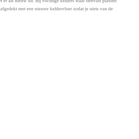
 er als nieuw uit. Bij vochtige kelders waar steevast plassen
fgedekt met een nieuwe keldervloer zodat je niets van de