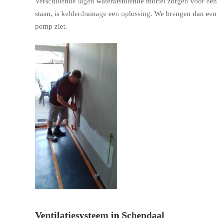
Verschillende lagen waterafstotende mortel zorgen voor een w
staan, is kelderdrainage een oplossing. We brengen dan ee
pomp ziet.
Ventilatiesysteem in Schepdaal