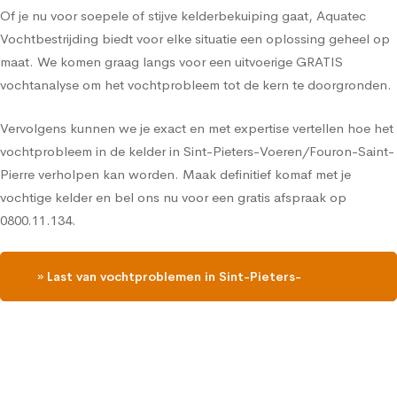
Of je nu voor soepele of stijve kelderbekuiping gaat, Aquatec
Vochtbestrijding biedt voor elke situatie een oplossing geheel op
maat. We komen graag langs voor een uitvoerige GRATIS
vochtanalyse om het vochtprobleem tot de kern te doorgronden.
Vervolgens kunnen we je exact en met expertise vertellen hoe het
vochtprobleem in de kelder in Sint-Pieters-Voeren/Fouron-Saint-
Pierre verholpen kan worden. Maak definitief komaf met je
vochtige kelder en bel ons nu voor een gratis afspraak op
0800.11.134.
» Last van vochtproblemen in Sint-Pieters-
Voeren/Fouron-Saint-Pierre?Contacteer ons en
vraag een gratis vochtdiagnose