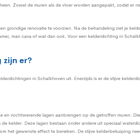
r heen. Zowel de muren als de vloer worden aangepakt, zodat er n
een grondige renovatie te voorzien. Na de behandeling ziet je kelder
amer, man cava of wat dan ook. Voor een kelderdichting in Schalkh
zijn er?
erdichtingen in Schalkhoven uit. Enerzijds is er de stijve kelderdi
erke en vochtwerende lagen aanbrengen op de getroffen muren. Die
de kelder. Deze lagen bestaan onder andere uit speciaal waterdi
m het gewenste effect te bereiken. De stijve kelderbekuiping neem