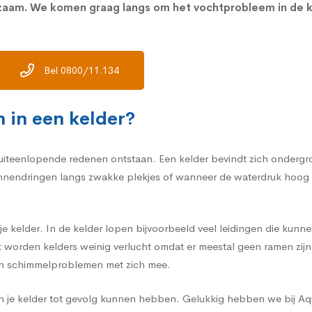
kzaam. We komen graag langs om het vochtprobleem in de 
Bel 0800/11.134
 in een kelder?
iteenlopende redenen ontstaan. Een kelder bevindt zich ondergrond
endringen langs zwakke plekjes of wanneer de waterdruk hoog lig
e kelder. In de kelder lopen bijvoorbeeld veel leidingen die kunne
st worden kelders weinig verlucht omdat er meestal geen ramen zij
en schimmelproblemen met zich mee.
 in je kelder tot gevolg kunnen hebben. Gelukkig hebben we bij A