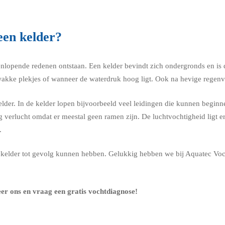
een kelder?
nlopende redenen ontstaan. Een kelder bevindt zich ondergronds en is d
kke plekjes of wanneer de waterdruk hoog ligt. Ook na hevige regenva
der. In de kelder lopen bijvoorbeeld veel leidingen die kunnen beginnen
g verlucht omdat er meestal geen ramen zijn. De luchtvochtigheid ligt 
.
je kelder tot gevolg kunnen hebben. Gelukkig hebben we bij Aquatec Vo
er ons en vraag een gratis vochtdiagnose!