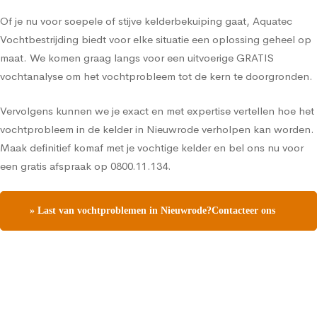
Of je nu voor soepele of stijve kelderbekuiping gaat, Aquatec
Vochtbestrijding biedt voor elke situatie een oplossing geheel op
maat. We komen graag langs voor een uitvoerige GRATIS
vochtanalyse om het vochtprobleem tot de kern te doorgronden.
Vervolgens kunnen we je exact en met expertise vertellen hoe het
vochtprobleem in de kelder in Nieuwrode verholpen kan worden.
Maak definitief komaf met je vochtige kelder en bel ons nu voor
een gratis afspraak op 0800.11.134.
» Last van vochtproblemen in Nieuwrode?Contacteer ons
en vraag een gratis vochtdiagnose