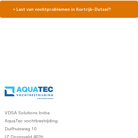
» Last van vochtproblemen in Kortrijk-Dutsel?
Contacteer ons en vraag een gratis vochtdiagnose
VDSA Solutions bvba
AquaTec vochtbestrijding
Duifhuisweg 10
IZ Dorpsveld 4026