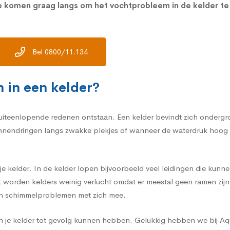
We komen graag langs om het vochtprobleem in de kelder t
Bel 0800/11.134
 in een kelder?
iteenlopende redenen ontstaan. Een kelder bevindt zich ondergrond
endringen langs zwakke plekjes of wanneer de waterdruk hoog lig
e kelder. In de kelder lopen bijvoorbeeld veel leidingen die kunne
st worden kelders weinig verlucht omdat er meestal geen ramen zij
en schimmelproblemen met zich mee.
 in je kelder tot gevolg kunnen hebben. Gelukkig hebben we bij A