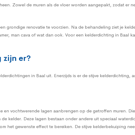
r heen. Zowel de muren als de vloer worden aangepakt, zodat er n
een grondige renovatie te voorzien. Na de behandeling ziet je kelder
mer, man cava of wat dan ook. Voor een kelderdichting in Baal kan
zijn er?
erdichtingen in Baal uit. Enerzijds is er de stijve kelderdichting, 
erke en vochtwerende lagen aanbrengen op de getroffen muren. Die
de kelder. Deze lagen bestaan onder andere uit speciaal waterdi
m het gewenste effect te bereiken. De stijve kelderbekuiping neem