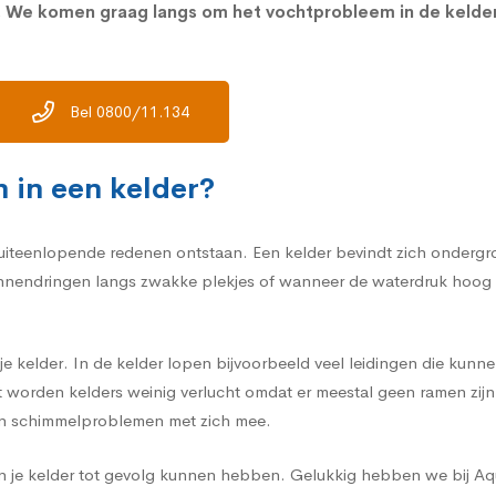
m. We komen graag langs om het vochtprobleem in de keld
Bel 0800/11.134
 in een kelder?
iteenlopende redenen ontstaan. Een kelder bevindt zich ondergrond
endringen langs zwakke plekjes of wanneer de waterdruk hoog lig
e kelder. In de kelder lopen bijvoorbeeld veel leidingen die kunne
st worden kelders weinig verlucht omdat er meestal geen ramen zij
en schimmelproblemen met zich mee.
 in je kelder tot gevolg kunnen hebben. Gelukkig hebben we bij A