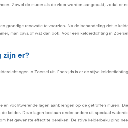
r heen. Zowel de muren als de vloer worden aangepakt, zodat er n
een grondige renovatie te voorzien. Na de behandeling ziet je kelder
mer, man cava of wat dan ook. Voor een kelderdichting in Zoersel 
zijn er?
erdichtingen in Zoersel uit. Enerzijds is er de stijve kelderdichtin
erke en vochtwerende lagen aanbrengen op de getroffen muren. Die
de kelder. Deze lagen bestaan onder andere uit speciaal waterdi
m het gewenste effect te bereiken. De stijve kelderbekuiping neem