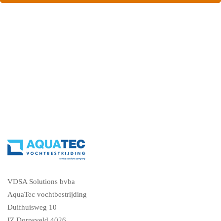
(Antwerpen)?Contacteer ons en vraag een gratis
vochtdiagnose
VDSA Solutions bvba
AquaTec vochtbestrijding
Duifhuisweg 10
IZ Dorpsveld 4026