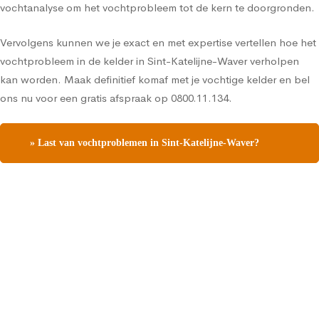
vochtanalyse om het vochtprobleem tot de kern te doorgronden.
Vervolgens kunnen we je exact en met expertise vertellen hoe het
vochtprobleem in de kelder in Sint-Katelijne-Waver verholpen
kan worden. Maak definitief komaf met je vochtige kelder en bel
ons nu voor een gratis afspraak op 0800.11.134.
» Last van vochtproblemen in Sint-Katelijne-Waver?
Contacteer ons en vraag een gratis vochtdiagnose