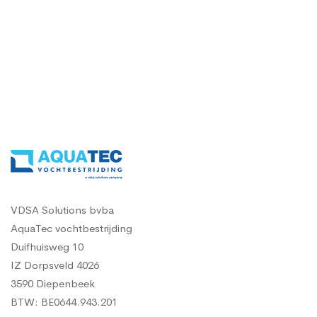
vraag een gratis vochtdiagnose
VDSA Solutions bvba
AquaTec vochtbestrijding
Duifhuisweg 10
IZ Dorpsveld 4026
3590 Diepenbeek
BTW: BE0644.943.201