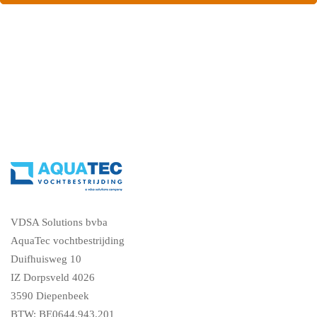
ons en vraag een gratis vochtdiagnose
VDSA Solutions bvba
AquaTec vochtbestrijding
Duifhuisweg 10
IZ Dorpsveld 4026
3590 Diepenbeek
BTW: BE0644.943.201