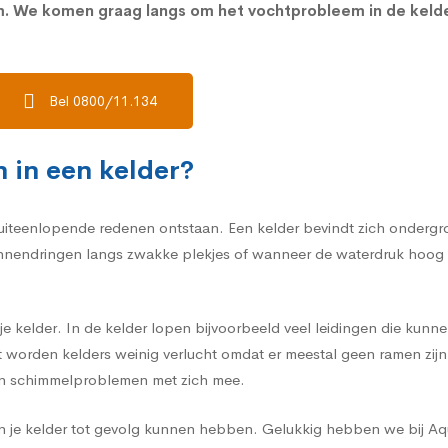
am. We komen graag langs om het vochtprobleem in de kel
Bel 0800/11.134
 in een kelder?
iteenlopende redenen ontstaan. Een kelder bevindt zich ondergrond
endringen langs zwakke plekjes of wanneer de waterdruk hoog lig
e kelder. In de kelder lopen bijvoorbeeld veel leidingen die kunne
st worden kelders weinig verlucht omdat er meestal geen ramen zij
en schimmelproblemen met zich mee.
 in je kelder tot gevolg kunnen hebben. Gelukkig hebben we bij A