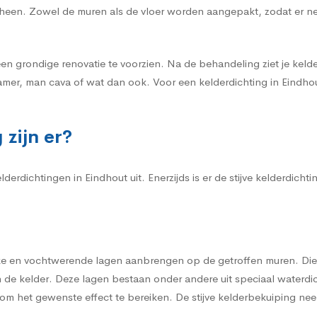
r heen. Zowel de muren als de vloer worden aangepakt, zodat er n
een grondige renovatie te voorzien. Na de behandeling ziet je kelder
mer, man cava of wat dan ook. Voor een kelderdichting in Eindhout
zijn er?
erdichtingen in Eindhout uit. Enerzijds is er de stijve kelderdichti
erke en vochtwerende lagen aanbrengen op de getroffen muren. Die
de kelder. Deze lagen bestaan onder andere uit speciaal waterdi
m het gewenste effect te bereiken. De stijve kelderbekuiping neem