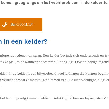
e komen graag langs om het vochtprobleem in de kelder t
Bel 0800/11.134
 in een kelder?
nlopende redenen ontstaan. Een kelder bevindt zich ondergronds en is d
kke plekjes of wanneer de waterdruk hoog ligt. Ook na hevige regenva
der. In de kelder lopen bijvoorbeeld veel leidingen die kunnen beginnen
g verlucht omdat er meestal geen ramen zijn. De luchtvochtigheid ligt 
.
je kelder tot gevolg kunnen hebben. Gelukkig hebben we bij Aquatec Vo