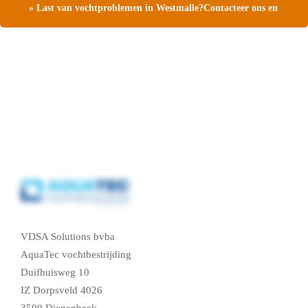
» Last van vochtproblemen in Westmalle?Contacteer ons en
vraag een gratis vochtdiagnose
VDSA Solutions bvba
AquaTec vochtbestrijding
Duifhuisweg 10
IZ Dorpsveld 4026