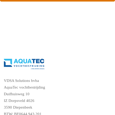
Contacteer ons en vraag een gratis vochtdiagnose
VDSA Solutions bvba
AquaTec vochtbestrijding
Duifhuisweg 10
IZ Dorpsveld 4026
3590 Diepenbeek
BTW: BE0644.943.201