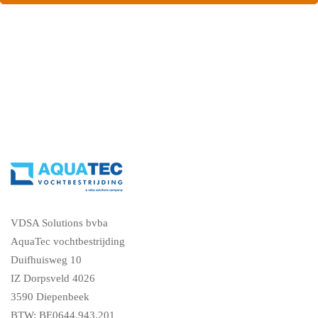
ons en vraag een gratis vochtdiagnose
VDSA Solutions bvba
AquaTec vochtbestrijding
Duifhuisweg 10
IZ Dorpsveld 4026
3590 Diepenbeek
BTW: BE0644.943.201