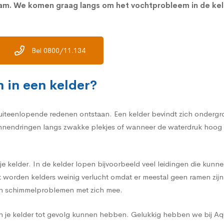
aam. We komen graag langs om het vochtprobleem in de ke
Bel 0800/11.134
 in een kelder?
iteenlopende redenen ontstaan. Een kelder bevindt zich ondergrond
endringen langs zwakke plekjes of wanneer de waterdruk hoog lig
e kelder. In de kelder lopen bijvoorbeeld veel leidingen die kunne
st worden kelders weinig verlucht omdat er meestal geen ramen zij
en schimmelproblemen met zich mee.
 in je kelder tot gevolg kunnen hebben. Gelukkig hebben we bij A