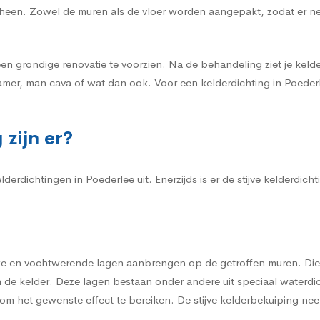
r heen. Zowel de muren als de vloer worden aangepakt, zodat er n
een grondige renovatie te voorzien. Na de behandeling ziet je kelder
amer, man cava of wat dan ook. Voor een kelderdichting in Poederle
zijn er?
erdichtingen in Poederlee uit. Enerzijds is er de stijve kelderdich
erke en vochtwerende lagen aanbrengen op de getroffen muren. Die
de kelder. Deze lagen bestaan onder andere uit speciaal waterdi
m het gewenste effect te bereiken. De stijve kelderbekuiping neem