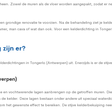
r heen. Zowel de muren als de vloer worden aangepakt, zodat er n
een grondige renovatie te voorzien. Na de behandeling ziet je kelder
amer, man cava of wat dan ook. Voor een kelderdichting in Tongerl
zijn er?
erdichtingen in Tongerlo (Antwerpen) uit. Enerzijds is er de stijv
werpen)
erke en vochtwerende lagen aanbrengen op de getroffen muren. Die
de kelder. Deze lagen bestaan onder andere uit speciaal waterdi
m het gewenste effect te bereiken. De stijve kelderbekuiping neem