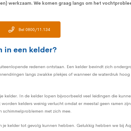
rpen) werkzaam. We komen graag langs om het vochtproble
Bel 0800/11.134
 in een kelder?
iteenlopende redenen ontstaan. Een kelder bevindt zich ondergrond
endringen langs zwakke plekjes of wanneer de waterdruk hoog lig
e kelder. In de kelder lopen bijvoorbeeld veel leidingen die kunne
st worden kelders weinig verlucht omdat er meestal geen ramen zij
en schimmelproblemen met zich mee.
 in je kelder tot gevolg kunnen hebben. Gelukkig hebben we bij A