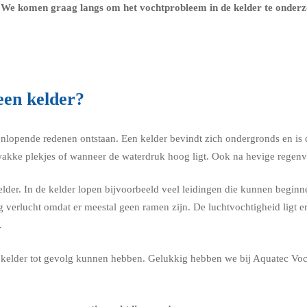
e komen graag langs om het vochtprobleem in de kelder te onderzoe
een kelder?
nlopende redenen ontstaan. Een kelder bevindt zich ondergronds en is d
kke plekjes of wanneer de waterdruk hoog ligt. Ook na hevige regenva
der. In de kelder lopen bijvoorbeeld veel leidingen die kunnen beginnen
g verlucht omdat er meestal geen ramen zijn. De luchtvochtigheid ligt 
.
je kelder tot gevolg kunnen hebben. Gelukkig hebben we bij Aquatec Vo