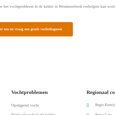
oe het vochtprobleem in de kelder in Westmeerbeek verholpen kan worde
 ons en vraag een gratis vochtdiagnose
Vochtproblemen
Regionaal co
Regio Kortrij
Opstijgend vocht
Water of vocht in de kelder
Regio Gent