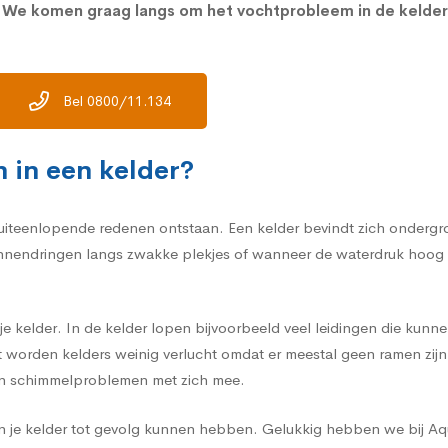
. We komen graag langs om het vochtprobleem in de kelde
Bel 0800/11.134
 in een kelder?
iteenlopende redenen ontstaan. Een kelder bevindt zich ondergrond
endringen langs zwakke plekjes of wanneer de waterdruk hoog lig
e kelder. In de kelder lopen bijvoorbeeld veel leidingen die kunne
st worden kelders weinig verlucht omdat er meestal geen ramen zij
en schimmelproblemen met zich mee.
 in je kelder tot gevolg kunnen hebben. Gelukkig hebben we bij A