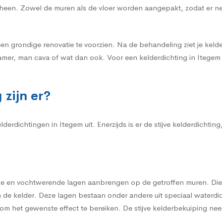
r heen. Zowel de muren als de vloer worden aangepakt, zodat er n
een grondige renovatie te voorzien. Na de behandeling ziet je kelder
amer, man cava of wat dan ook. Voor een kelderdichting in Itegem k
zijn er?
erdichtingen in Itegem uit. Enerzijds is er de stijve kelderdichting
erke en vochtwerende lagen aanbrengen op de getroffen muren. Die
de kelder. Deze lagen bestaan onder andere uit speciaal waterdi
m het gewenste effect te bereiken. De stijve kelderbekuiping neem