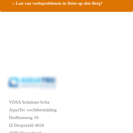
» Last van vochtproblemen in Heist-op-den-Berg?
Contacteer ons en vraag een gratis vochtdiagnose
VDSA Solutions bvba
AquaTec vochtbestrijding
Duifhuisweg 10
IZ Dorpsveld 4026