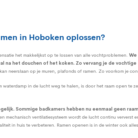
emen in Hoboken oplossen?
nsatie het makkelijkst op te lossen van alle vochtproblemen.
We 
l na het douchen of het koken. Zo vervang je de vochtige 
t kan neerslaan op je muren, plafonds of ramen. Zo voorkom je c
waterdamp in de lucht weg te halen, is door het raam open te ze
ogelijk. Sommige badkamers hebben nu eenmaal geen raam en
en mechanisch ventilatiesysteem wordt de lucht continu ververst e
teit in huis te verbeteren. Ramen openen is in de winter ook all