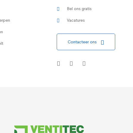
Bel ons gratis
erpen
Vacatures
en
Contacteer ons
lt