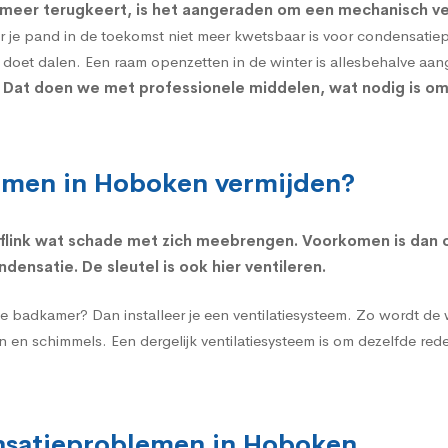
t meer terugkeert, is het aangeraden om een
mechanisch ve
r je pand in de toekomst niet meer kwetsbaar is voor condensatie
 doet dalen. Een raam openzetten in de winter is allesbehalve aa
 Dat doen we met professionele middelen, wat nodig is om d
emen in Hoboken vermijden?
flink wat schade met zich meebrengen. Voorkomen is dan o
ensatie. De sleutel is ook hier ventileren.
de
badkamer
? Dan installeer je een ventilatiesysteem. Zo wordt de
 en schimmels. Een dergelijk ventilatiesysteem is om dezelfde re
ensatieproblemen in Hoboken