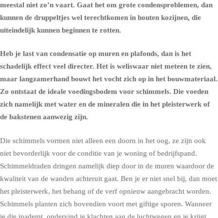
meestal niet zo’n vaart. Gaat het om grote condensproblemen, dan
kunnen de druppeltjes wel terechtkomen in houten kozijnen, die
uiteindelijk kunnen beginnen te rotten.
Heb je last van condensatie op muren en plafonds, dan is het
schadelijk effect veel directer. Het is weliswaar niet meteen te zien,
maar langzamerhand bouwt het vocht zich op in het bouwmateriaal.
Zo ontstaat de ideale voedingsbodem voor
schimmels
. Die voeden
zich namelijk met water en de mineralen die in het pleisterwerk of
de bakstenen aanwezig zijn.
Die schimmels vormen niet alleen een doorn in het oog, ze zijn ook
niet bevorderlijk voor de conditie van je woning of bedrijfspand.
Schimmeldraden dringen namelijk diep door in de muren waardoor de
kwaliteit van de wanden achteruit gaat. Ben je er niet snel bij, dan moet
het pleisterwerk, het behang of de verf opnieuw aangebracht worden.
Schimmels planten zich bovendien voort met giftige sporen. Wanneer
je die inademt, ondervind je klachten aan de luchtwegen en je krijgt