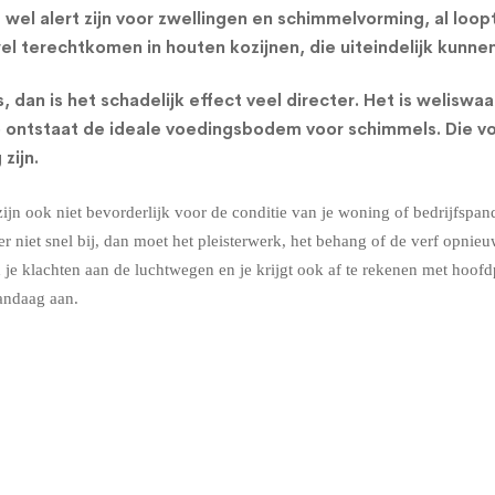
wel alert zijn voor zwellingen en schimmelvorming, al loop
 terechtkomen in houten kozijnen, die uiteindelijk kunnen
 dan is het schadelijk effect veel directer. Het is welisw
Zo ontstaat de ideale voedingsbodem voor
schimmels
. Die 
zijn.
zijn ook niet bevorderlijk voor de conditie van je woning of bedrijfsp
 er niet snel bij, dan moet het pleisterwerk, het behang of de verf opn
 je klachten aan de luchtwegen en je krijgt ook af te rekenen met hoofd
andaag aan.