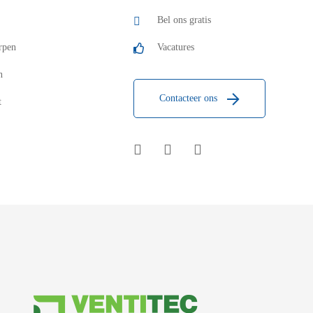
Bel ons gratis
rpen
Vacatures
n
Contacteer ons
t