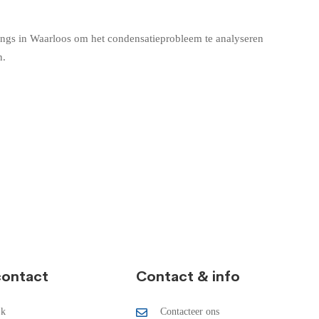
angs in Waarloos
om het condensatieprobleem te analyseren
n.
contact
Contact & info
jk
Contacteer ons