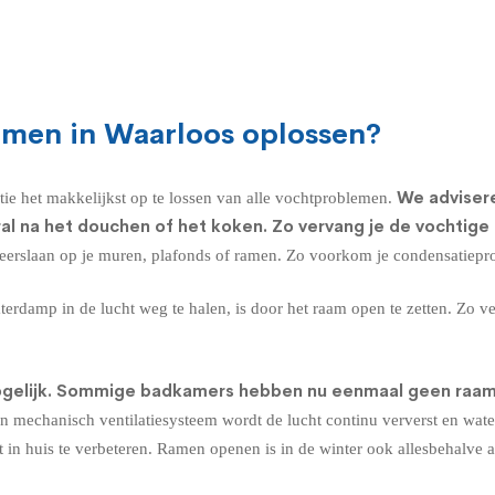
emen in Waarloos oplossen?
We advisere
e het makkelijkst op te lossen van alle vochtproblemen.
l na het douchen of het koken. Zo vervang je de vochtige 
 neerslaan op je muren, plafonds of ramen. Zo voorkom je condensatiep
rdamp in de lucht weg te halen, is door het raam open te zetten. Zo v
ogelijk. Sommige badkamers hebben nu eenmaal geen raam en
en mechanisch ventilatiesysteem wordt de lucht continu ververst en wate
 in huis te verbeteren. Ramen openen is in de winter ook allesbehalve 