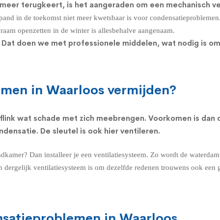
t meer terugkeert, is het aangeraden om een
mechanisch ve
 pand in de toekomst niet meer kwetsbaar is voor condensatieproblemen
n raam openzetten in de winter is allesbehalve aangenaam.
 Dat doen we met professionele middelen, wat nodig is om d
emen in Waarloos vermijden?
flink wat schade met zich meebrengen. Voorkomen is dan o
ensatie. De sleutel is ook hier ventileren.
adkamer
? Dan installeer je een ventilatiesysteem. Zo wordt de waterdamp
dergelijk ventilatiesysteem is om dezelfde redenen trouwens ook een g
nsatieproblemen in Waarloos